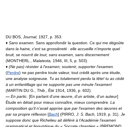
DU BOS,
Journal,
1927, p. 353.
♦
Sans examen.
Sans approfondir la question.
Ce qui me dégoûte
dans la haine, c'est sa grossièreté : elle accueille n'importe quel
bruit, se nourrit de tout, sans examen, sans discernement
(MONTHERL.,
Malatesta,
1946, III, 5, p. 503).
♦
(Ne pas) résister à l'examen; soutenir, supporter l'examen.
(
Perdre
) ne pas perdre toute valeur, tout crédit après une étude,
une analyse soigneuse.
Tu as totalement perdu la tête! tu as cédé
à un enfantillage qui ne supporte pas une minute l'examen!
(MARTIN DU G.,
Thib.,
Été 1914, 1936, p. 602).
—
En partic.
[En parlant d'une œuvre, d'un artiste, d'un auteur]
Étude en détail pour mieux connaître, mieux comprendre.
La
composition qu'il n'avait apprise que par l'examen des œuvres et
par sa propre réflexion
[
Bach
] (PIRRO,
J. S. Bach,
1919, p. 31).
Je
suppose donc que Richelieu ait déféré à l'Académie l'examen
grammatical et linguistique du
«
Socrate chrestien
» (BREMOND,