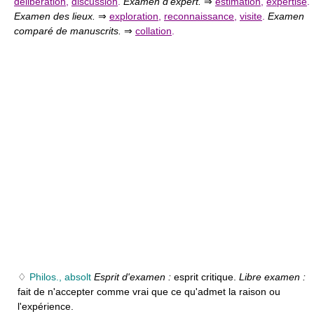
délibération
,
discussion
.
Examen d'expert.
⇒
estimation
,
expertise
.
Examen des lieux.
⇒
exploration
,
reconnaissance
,
visite
.
Examen
comparé de manuscrits.
⇒
collation
.
♢
Philos., absolt
Esprit d'examen :
esprit critique.
Libre examen :
fait de n'accepter comme vrai que ce qu'admet la raison ou
l'expérience.