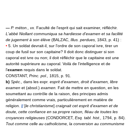
—
P. méton., vx.
Faculté de l'esprit qui sait examiner, réfléchir.
L'abbé Niollant communiqua sa hardiesse d'examen et sa facilité
de jugement à son élève
(BALZAC,
Illus. perdues,
1843, p. 41) :
•
5. Un soldat devrait-il, sur l'ordre de son caporal ivre, tirer un
coup de fusil sur son capitaine? Il doit donc distinguer si son
caporal est ivre ou non; il doit réfléchir que le capitaine est une
autorité supérieure au caporal. Voilà de l'intelligence et de
l'
examen
requis dans le soldat.
CONSTANT,
Princ. pol.,
1815, p. 91.
b)
Spéc.,
dans les expr.
esprit d'examen, droit d'examen, libre
examen
et (absol.)
examen.
Fait de mettre en question, en les
soumettant au contrôle de la raison, des principes admis
généralement comme vrais, particulièrement en matière de
religion.
Il
[
le christianisme
]
craignait cet esprit d'examen et de
doute, cette confiance en sa propre raison, fléau de toutes les
croyances religieuses
(CONDORCET,
Esq. tabl. hist.,
1794, p. 84).
Tout comme celle au catholicisme, la conversion au communisme