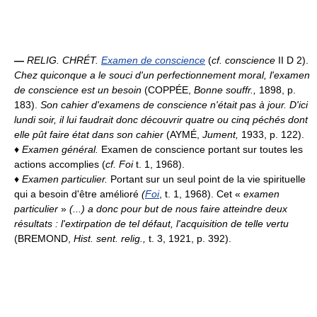
—
RELIG. CHRÉT.
Examen de conscience
(
cf. conscience
II D 2).
Chez quiconque a le souci d'un perfectionnement moral, l'examen
de conscience est un besoin
(COPPÉE,
Bonne souffr.,
1898, p.
183).
Son cahier d'examens de conscience n'était pas à jour. D'ici
lundi soir, il lui faudrait donc découvrir quatre ou cinq péchés dont
elle pût faire état dans son cahier
(AYMÉ,
Jument,
1933, p. 122).
♦
Examen général.
Examen de conscience portant sur toutes les
actions accomplies (
cf. Foi
t. 1, 1968).
♦
Examen particulier.
Portant sur un seul point de la vie spirituelle
qui a besoin d'être amélioré
(
Foi
, t. 1, 1968). Cet «
examen
particulier
»
(...) a donc pour but de nous faire atteindre deux
résultats : l'extirpation de tel défaut, l'acquisition de telle vertu
(BREMOND,
Hist. sent. relig.,
t. 3, 1921, p. 392).