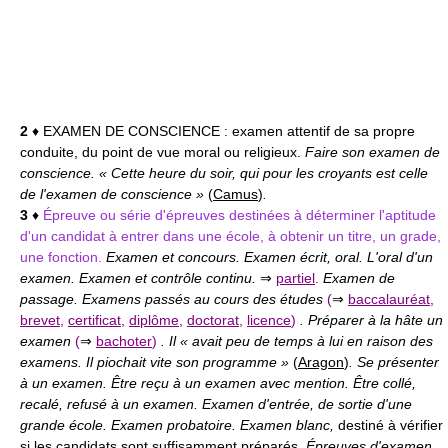
2
♦ EXAMEN DE CONSCIENCE :
examen attentif de sa propre
conduite, du point de vue moral ou religieux.
Faire son examen de
conscience. « Cette heure du soir, qui pour les croyants est celle
de l'examen de conscience »
(
Camus
)
.
3
♦
Épreuve ou série d'épreuves destinées à déterminer l'aptitude
d'un candidat à entrer dans une école, à obtenir un titre, un grade,
une fonction.
Examen et concours. Examen écrit, oral. L'oral d'un
examen. Examen et contrôle continu.
⇒
partiel
.
Examen de
passage. Examens passés au cours des études
(
⇒
baccalauréat
,
brevet
,
certificat
,
diplôme
,
doctorat
,
licence
)
. Préparer à la hâte un
examen
(
⇒
bachoter
)
. Il « avait peu de temps à lui en raison des
examens. Il piochait vite son programme »
(
Aragon
)
. Se présenter
à un examen. Être reçu à un examen avec mention. Être collé,
recalé, refusé à un examen. Examen d'entrée, de sortie d'une
grande école. Examen probatoire. Examen blanc,
destiné à vérifier
si les candidats sont suffisamment préparés.
Épreuves d'examen.