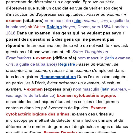
permettant de déterminer un diagnostic. Épreuve ou série
d'épreuves que subit un candidat en vue de vérifier son degré
d'instruction ou d'apprécier ses aptitudes :
Passer un examen.
●
examen
(citations)
nom masculin
(
latin
examen
,
-inis
, aiguille de
la balance)
sir Walter
Raleigh
Hayes, Devon, vers 1554-Londres
1618
Dans un examen, des gens qui ne veulent pas savoir
posent des questions à des gens qui ne peuvent pas
répondre.
In an examination, those who do not wish to know ask
questions of those who cannot tell.
Some Thoughts on
Examinations
●
examen
(difficultés)
nom masculin
(
latin
examen
,
-inis
, aiguille de la balance)
Registre
Passer un examen
,
se
présenter à un examen
,
réussir à un examen
s'emploient dans
tous les registres.
Recommandation
Dans l'expression soignée,
en particulier à l'écrit, éviter
présenter un examen
,
réussir un
examen
. ●
examen
(expressions)
nom masculin
(
latin
examen
,
-
inis
, aiguille de la balance)
Examen cytobactériologique,
ensemble des techniques étudiant les cellules et les germes
contenus dans les prélèvements de liquides.
Examen
cytobactériologique des urines,
examen des urines au
microscope permettant de détecter une infection urinaire et de
déterminer le nombre de germes et de globules rouges et blancs
par millilitre d'urine.
Examen Doppler,
examen utilisant les