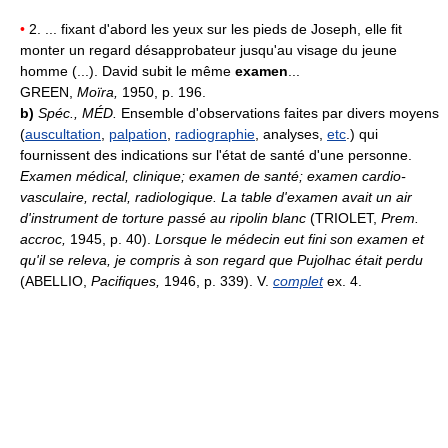
•
2. ... fixant d'abord les yeux sur les pieds de Joseph, elle fit
monter un regard désapprobateur jusqu'au visage du jeune
homme (...). David subit le même
examen
...
GREEN,
Moïra,
1950, p. 196.
b)
Spéc.,
MÉD.
Ensemble d'observations faites par divers moyens
(
auscultation
,
palpation
,
radiographie
, analyses,
etc
.) qui
fournissent des indications sur l'état de santé d'une personne.
Examen médical, clinique; examen de santé; examen cardio-
vasculaire, rectal, radiologique.
La table d'examen avait un air
d'instrument de torture passé au ripolin blanc
(TRIOLET,
Prem.
accroc,
1945, p. 40).
Lorsque le médecin eut fini son examen et
qu'il se releva, je compris à son regard que Pujolhac était perdu
(ABELLIO,
Pacifiques,
1946, p. 339). V.
complet
ex. 4.