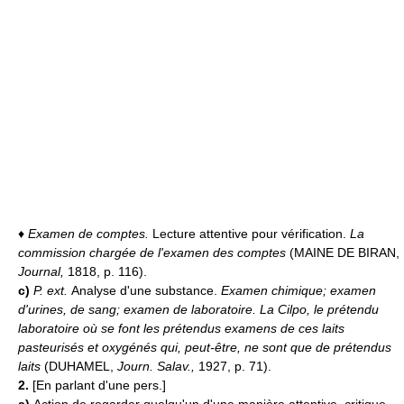
♦
Examen de comptes.
Lecture attentive pour vérification.
La
commission chargée de l'examen des comptes
(MAINE DE BIRAN,
Journal,
1818, p. 116).
c)
P. ext.
Analyse d'une substance.
Examen chimique; examen
d'urines, de sang; examen de laboratoire.
La Cilpo, le prétendu
laboratoire où se font les prétendus examens de ces laits
pasteurisés et oxygénés qui, peut-être, ne sont que de prétendus
laits
(DUHAMEL,
Journ. Salav.,
1927, p. 71).
2.
[En parlant d'une pers.]
a)
Action de regarder quelqu'un d'une manière attentive, critique,