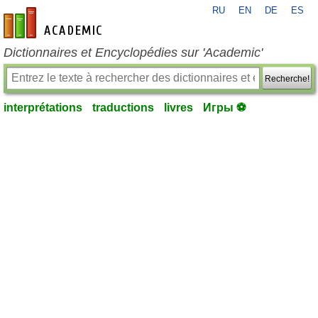
RU
EN
DE
ES
fr-academic.com
Dictionnaires et Encyclopédies sur 'Academic'
Recherche!
interprétations
traductions
livres
Игры ⚽