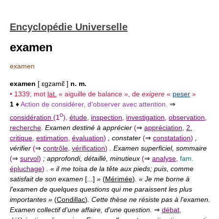
Encyclopédie Universelle
examen
examen
examen
[ ɛgzamɛ̃ ]
n. m.
• 1339; mot
lat.
« aiguille de balance », de
exigere
«
peser
»
1
♦
Action de considérer, d'observer avec attention.
⇒
o
considération
(1
),
étude
,
inspection
,
investigation
,
observation
,
recherche
.
Examen destiné à apprécier
(
⇒
appréciation
,
2.
critique
,
estimation
,
évaluation
)
, constater
(
⇒
constatation
)
,
vérifier
(
⇒
contrôle
,
vérification
)
. Examen superficiel, sommaire
(
⇒
survol
)
; approfondi, détaillé, minutieux
(
⇒
analyse
,
fam.
épluchage
)
. « il me toisa de la tête aux pieds; puis, comme
satisfait de son examen
[...]
»
(
Mérimée
)
. « Je me borne à
l'examen de quelques questions qui me paraissent les plus
importantes »
(
Condillac
)
. Cette thèse ne résiste pas à l'examen.
Examen collectif d'une affaire, d'une question.
⇒
débat
,